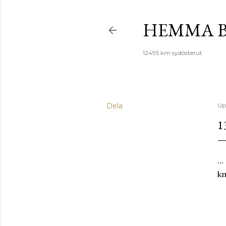
HEMMA B
12495 km sydösterut
Dela
Up
1
..
km