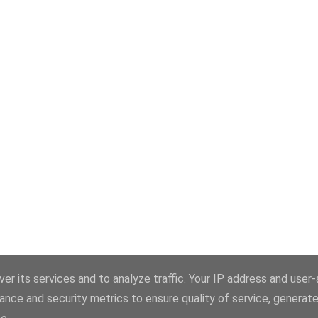
er its services and to analyze traffic. Your IP address and user
ance and security metrics to ensure quality of service, generat
Använder Blogger