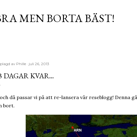
Fortsätt till huvudinnehåll
RA MEN BORTA BÄST!
plagd av
Phille
juli 26, 2013
3 DAGAR KVAR...
. och då passar vi på att re-lansera vår reseblogg! Denna gå
 bort.