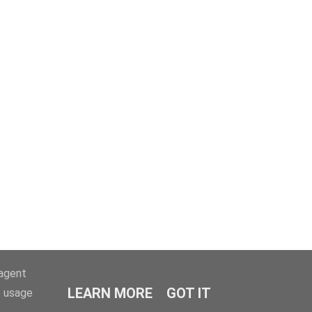
-agent
LEARN MORE
GOT IT
e usage