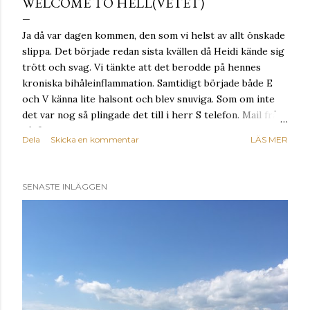
WELCOME TO HELL(VETET)
Ja då var dagen kommen, den som vi helst av allt önskade
slippa. Det började redan sista kvällen då Heidi kände sig
trött och svag. Vi tänkte att det berodde på hennes
kroniska bihåleinflammation. Samtidigt började både E
och V känna lite halsont och blev snuviga. Som om inte
det var nog så plingade det till i herr S telefon. Mail från
båtfitman som meddelade att alla speedboats var
Dela
Skicka en kommentar
LÄS MER
förbjudna att lämna Bali mellan 21-25 juli. Detta satte oss
i en knivig situation då vi skulle åka från Gili Air till ön
Nusa Lembongan. Nu fick vi höra att vi inte kunde lämna
SENASTE INLÄGGEN
ön och definitivt inte komma till Nusa Lembongan.
Samtidigt som detta händer briserar nästa bomb.
Raketljudet eller explosionen kändes igen. En av oss
vuxna, vi kan väl säga hon med bihålorna, hon hade nu
även problem med bajhålan (försök till humor)! Bali
belly...we have missed you! Samtidigt som Heidi
ockuperade toaletten började herr S leta alternativa
resor till först och främst Bali. Det fanns två alternativ,