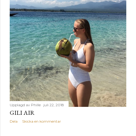
flyg eller slo...
Upplagd av
Phille
juli 22, 2018
GILI AIR
Dela
Skicka en kommentar