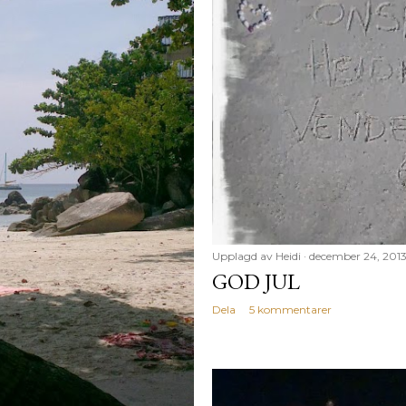
Upplagd av
Heidi
december 24, 201
GOD JUL
Dela
5 kommentarer