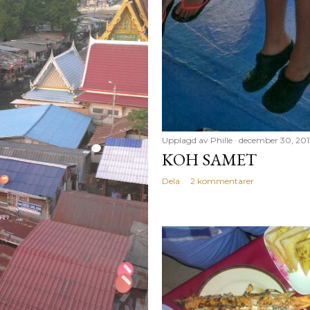
Upplagd av
Phille
december 30, 201
KOH SAMET
Dela
2 kommentarer