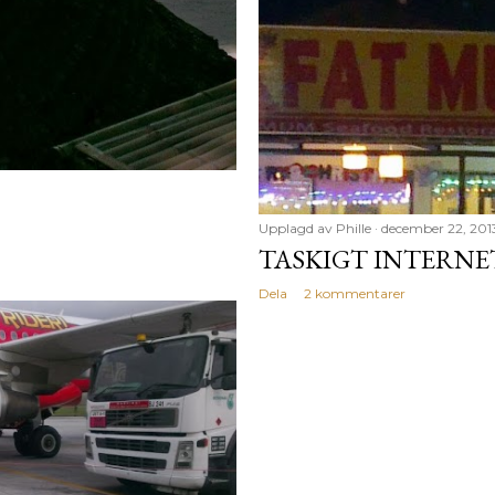
Upplagd av
Phille
december 22, 201
TASKIGT INTERNE
Dela
2 kommentarer