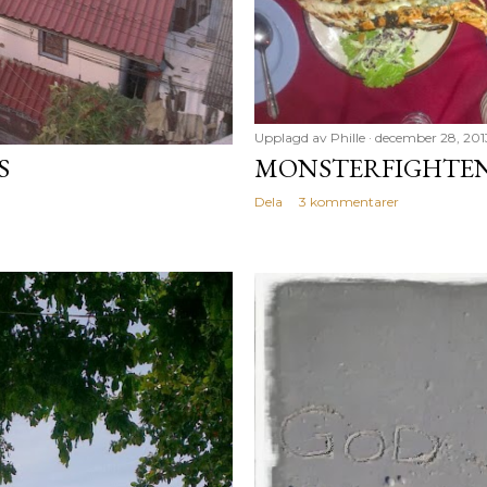
Upplagd av
Phille
december 28, 201
S
MONSTERFIGHTE
Dela
3 kommentarer