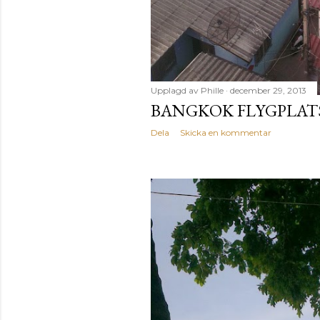
Upplagd av
Phille
december 29, 2013
BANGKOK FLYGPLAT
Dela
Skicka en kommentar