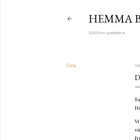
HEMMA B
12495 km sydösterut
Dela
Up
D
S
Ho
Vi
vä
fr