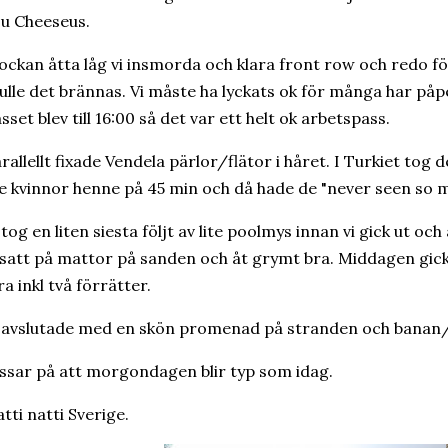
u Cheeseus.
ockan åtta låg vi insmorda och klara front row och redo för 
ulle det brännas. Vi måste ha lyckats ok för många har påpek
sset blev till 16:00 så det var ett helt ok arbetspass.
rallellt fixade Vendela pärlor/flätor i håret. I Turkiet to
e kvinnor henne på 45 min och då hade de "never seen so m
 tog en liten siesta följt av lite poolmys innan vi gick ut och
 satt på mattor på sanden och åt grymt bra. Middagen gick 
ra inkl två förrätter.
 avslutade med en skön promenad på stranden och banan
ssar på att morgondagen blir typ som idag.
tti natti Sverige.