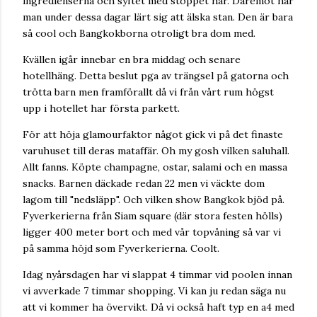
ingredienserna och syftet med stoppet här. Däremot har
man under dessa dagar lärt sig att älska stan. Den är bara
så cool och Bangkokborna otroligt bra dom med.
Kvällen igår innebar en bra middag och senare
hotellhäng. Detta beslut pga av trängsel på gatorna och
trötta barn men framförallt då vi från vårt rum högst
upp i hotellet har första parkett.
För att höja glamourfaktor något gick vi på det finaste
varuhuset till deras mataffär. Oh my gosh vilken saluhall.
Allt fanns. Köpte champagne, ostar, salami och en massa
snacks. Barnen däckade redan 22 men vi väckte dom
lagom till "nedsläpp". Och vilken show Bangkok bjöd på.
Fyverkerierna från Siam square (där stora festen hölls)
ligger 400 meter bort och med vår topvåning så var vi
på samma höjd som Fyverkerierna. Coolt.
Idag nyårsdagen har vi slappat 4 timmar vid poolen innan
vi avverkade 7 timmar shopping. Vi kan ju redan säga nu
att vi kommer ha övervikt. Då vi också haft typ en a4 med