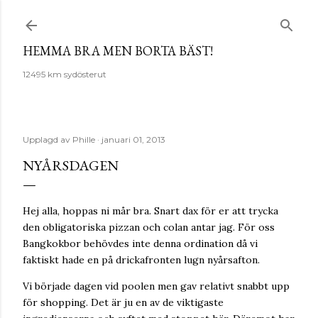
Fortsätt till huvudinnehåll
HEMMA BRA MEN BORTA BÄST!
12495 km sydösterut
Upplagd av
Phille
januari 01, 2013
NYÅRSDAGEN
Hej alla, hoppas ni mår bra. Snart dax för er att trycka
den obligatoriska pizzan och colan antar jag. För oss
Bangkokbor behövdes inte denna ordination då vi
faktiskt hade en på drickafronten lugn nyårsafton.
Vi började dagen vid poolen men gav relativt snabbt upp
för shopping. Det är ju en av de viktigaste