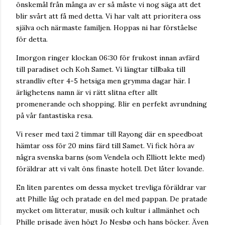
önskemål från många av er så måste vi nog säga att det
blir svårt att få med detta. Vi har valt att prioritera oss
själva och närmaste familjen. Hoppas ni har förståelse
för detta.
Imorgon ringer klockan 06:30 för frukost innan avfärd
till paradiset och Koh Samet. Vi längtar tillbaka till
strandliv efter 4-5 hetsiga men grymma dagar här. I
ärlighetens namn är vi rätt slitna efter allt
promenerande och shopping. Blir en perfekt avrundning
på vår fantastiska resa.
Vi reser med taxi 2 timmar till Rayong där en speedboat
hämtar oss för 20 mins färd till Samet. Vi fick höra av
några svenska barns (som Vendela och Elliott lekte med)
föräldrar att vi valt öns finaste hotell. Det låter lovande.
En liten parentes om dessa mycket trevliga föräldrar var
att Phille låg och pratade en del med pappan. De pratade
mycket om litteratur, musik och kultur i allmänhet och
Phille prisade även högt Jo Nesbø och hans böcker. Även