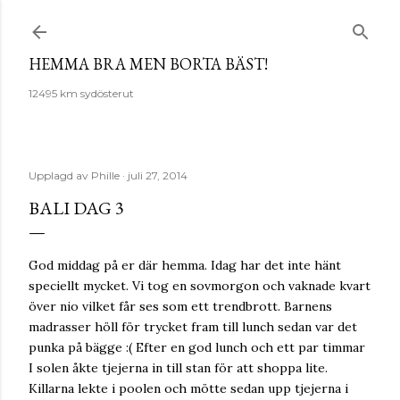
Fortsätt till huvudinnehåll
HEMMA BRA MEN BORTA BÄST!
12495 km sydösterut
Upplagd av
Phille
juli 27, 2014
BALI DAG 3
God middag på er där hemma. Idag har det inte hänt
speciellt mycket. Vi tog en sovmorgon och vaknade kvart
över nio vilket får ses som ett trendbrott. Barnens
madrasser höll för trycket fram till lunch sedan var det
punka på bägge :( Efter en god lunch och ett par timmar
I solen åkte tjejerna in till stan för att shoppa lite.
Killarna lekte i poolen och mötte sedan upp tjejerna i