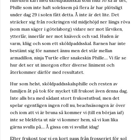
fullvuxen karl med sköldpaddsskal som hud! Jo så är det,
Phille som inte haft soleksem på flera år har plötsligt
under dag 29 i solen fått detta. Å inte är det lite. Det
sträcker sig från rockringen vid midjehöjd ner längs röva
(som man säger i götelaborg) vidare ner mot lårviken,
ytterlår, innerlår ner mot knäveck och vad. Huden är
varm, kliig och som ett sköldpaddsskal. Barnen har inte
bestämt sig för namnet ännu men det står mellan
armadillon, ninja Turtle eller snakeskin Phille.... Vi får se
hur det ser ut imorgon efter diverse liniment och
återkommer därför med resultatet.
Hur som helst, sköldpaddsskalsphille och resten av
familjen åt på tok för mycket till frukost även denna dag.
Inte alls bra med sådant stort frukostutbud, men det
spelar egentligen ingen roll nu, beachsäsongen är över
och iom att vi är bruna så kommer vi (till en början iaf)
inte se blekfeta ut när vi kommer hem, så vi kan lika
gärna svulla på.... Å gissa om vi svullat idag!
Efter frukost tog vi en kort paus från frosseriet för sol