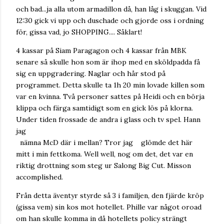
och bad...ja alla utom armadillon då, han låg i skuggan. Vid
12:30 gick vi upp och duschade och gjorde oss i ordning
för, gissa vad, jo SHOPPING.... Såklart!
4 kassar på Siam Paragagon och 4 kassar från MBK
senare så skulle hon som är ihop med en sköldpadda få
sig en uppgradering. Naglar och hår stod på
programmet. Detta skulle ta 1h 20 min lovade killen som
var en kvinna. Två personer sattes på Heidi och en börja
klippa och färga samtidigt som en gick lös på klorna.
Under tiden frossade de andra i glass och tv spel. Hann
jag
nämna McD där i mellan? Tror jag glömde det här
mitt i min fettkoma. Well well, nog om det, det var en
riktig drottning som steg ur Salong Big Cut. Misson
accomplished.
Från detta äventyr styrde så 3 i familjen, den fjärde kröp
(gissa vem) sin kos mot hotellet. Phille var något oroad
om han skulle komma in då hotellets policy strängt