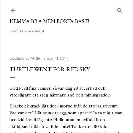
Fortsätt till huvudinnehåll
HEMMA BRA MEN BORTA BÄST!
12495 km sydösterut
Upplagd av
Phille
januari 11, 2014
TURTLE WENT FOR RED SKY
God kväll fina vänner, så var dag 29 avverkad och
ytterligare ett steg närmare snö och minusgrader.
Krackelelikrack lätt det i morse från de storas sovrum.
Vad var det? Lät som ett ägg som sprack! Ja ta mig tusan,
bredvid Heidi låg inte Phille utan en nyfödd liten
sköldpadda! Så söt.... Eller inte! Tänk er en 90 kilos