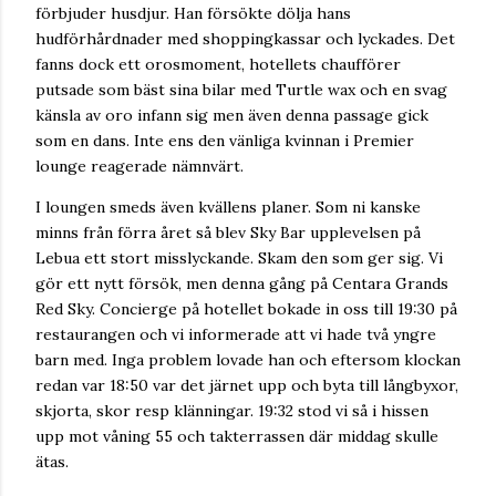
förbjuder husdjur. Han försökte dölja hans
hudförhårdnader med shoppingkassar och lyckades. Det
fanns dock ett orosmoment, hotellets chaufförer
putsade som bäst sina bilar med Turtle wax och en svag
känsla av oro infann sig men även denna passage gick
som en dans. Inte ens den vänliga kvinnan i Premier
lounge reagerade nämnvärt.
I loungen smeds även kvällens planer. Som ni kanske
minns från förra året så blev Sky Bar upplevelsen på
Lebua ett stort misslyckande. Skam den som ger sig. Vi
gör ett nytt försök, men denna gång på Centara Grands
Red Sky. Concierge på hotellet bokade in oss till 19:30 på
restaurangen och vi informerade att vi hade två yngre
barn med. Inga problem lovade han och eftersom klockan
redan var 18:50 var det järnet upp och byta till långbyxor,
skjorta, skor resp klänningar. 19:32 stod vi så i hissen
upp mot våning 55 och takterrassen där middag skulle
ätas.