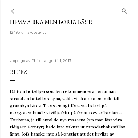
Fortsätt till huvudinnehåll
HEMMA BRA MEN BORTA BÄST!
12495 km sydösterut
Upplagd av
Phille
augusti 11, 2013
BITEZ
Då tom hotellpersonalen rekommenderar en annan
strand än hotellets egna, valde vi så att ta en bulle till
grannbyn Bitez. Trots en ngt försenad start på
morgonen kunde vi välja fritt på front row solstolarna.
Turkarna, ja till antal de nya ryssarna (om man läst våra
tidigare äventyr) hade inte vaknat ut ramadanbaksmällan
ännu. Iofs kanske inte så konstigt att det kryllar av