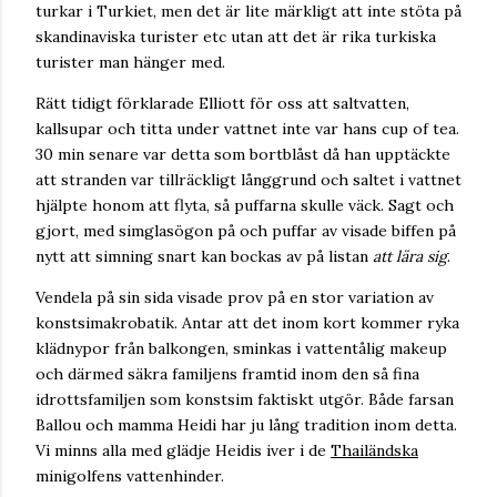
turkar i Turkiet, men det är lite märkligt att inte stöta på
skandinaviska turister etc utan att det är rika turkiska
turister man hänger med.
Rätt tidigt förklarade Elliott för oss att saltvatten,
kallsupar och titta under vattnet inte var hans cup of tea.
30 min senare var detta som bortblåst då han upptäckte
att stranden var tillräckligt långgrund och saltet i vattnet
hjälpte honom att flyta, så puffarna skulle väck. Sagt och
gjort, med simglasögon på och puffar av visade biffen på
nytt att simning snart kan bockas av på listan
att lära sig
.
Vendela på sin sida visade prov på en stor variation av
konstsimakrobatik. Antar att det inom kort kommer ryka
klädnypor från balkongen, sminkas i vattentålig makeup
och därmed säkra familjens framtid inom den så fina
idrottsfamiljen som konstsim faktiskt utgör. Både farsan
Ballou och mamma Heidi har ju lång tradition inom detta.
Vi minns alla med glädje Heidis iver i de
Thailändska
minigolfens vattenhinder.